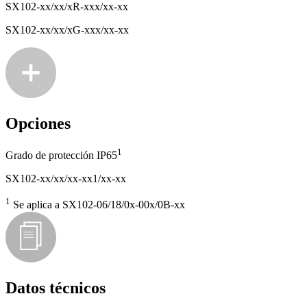
SX102-xx/xx/xR-xxx/xx-xx
SX102-xx/xx/xG-xxx/xx-xx
Opciones
1
Grado de protección IP65
SX102-xx/xx/xx-xx1/xx-xx
1
Se aplica a SX102-06/18/0x-00x/0B-xx
Datos técnicos