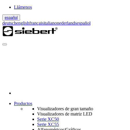
Llámenos
español
deutsch
english
français
italiano
nederlands
español
Productos
Visualizadores de gran tamaño
Visualizadores de matriz LED
Serie XC50
Serie XC55
Alfanuméricos/Gráficos