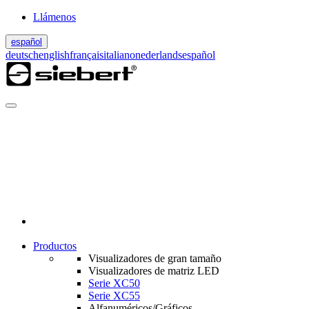
Llámenos
español
deutsch
english
français
italiano
nederlands
español
Productos
Visualizadores de gran tamaño
Visualizadores de matriz LED
Serie XC50
Serie XC55
Alfanuméricos/Gráficos