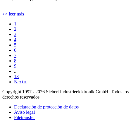
>> leer más
1
2
3
4
5
6
7
8
9
...
18
Next »
Copyright 1997 - 2026 Siebert Industrieelektronik GmbH. Todos los
derechos reservados
Declaración de protección de datos
Aviso legal
Filetransfer