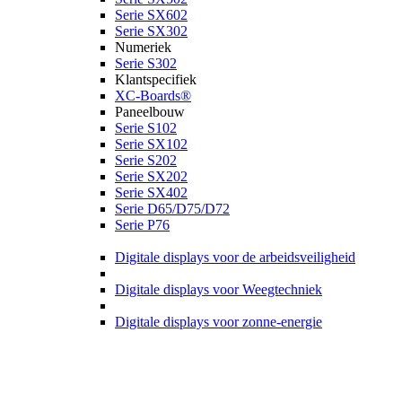
Serie SX602
Serie SX302
Numeriek
Serie S302
Klantspecifiek
XC-Boards®
Paneelbouw
Serie S102
Serie SX102
Serie S202
Serie SX202
Serie SX402
Serie D65/D75/D72
Serie P76
Digitale displays voor de arbeidsveiligheid
Digitale displays voor Weegtechniek
Digitale displays voor zonne-energie