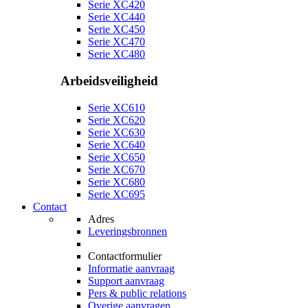
Serie XC420
Serie XC440
Serie XC450
Serie XC470
Serie XC480
Arbeidsveiligheid
Serie XC610
Serie XC620
Serie XC630
Serie XC640
Serie XC650
Serie XC670
Serie XC680
Serie XC695
Contact
Adres
Leveringsbronnen
Contactformulier
Informatie aanvraag
Support aanvraag
Pers & public relations
Overige aanvragen