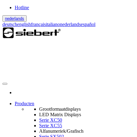
Hotline
nederlands
deutsch
english
français
italiano
nederlands
español
Producten
Grootformaatdisplays
LED Matrix Displays
Serie XC50
Serie XC55
Alfanumeriek/Grafisch
Serie SX502