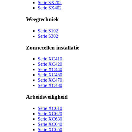
Serie SX202
Serie SX402
Weegtechniek
Serie S102
Serie S302
Zonnecellen installatie
Serie XC410
Serie XC420
Serie XC440
Serie XC450
Serie XC470
Serie XC480
Arbeidsveiligheid
Serie XC610
Serie XC620
Serie XC630
Serie XC640
Serie XC650