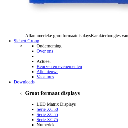
Alfanumerieke grootformaatdisplays
Karakterhoogtes va
Siebert Group
Onderneming
Over ons
Actueel
Beurzen en evenementen
Alle nieuws
Vacatures
Downloads
Groot formaat displays
LED Matrix Displays
Serie XC50
Serie XC55
Serie XC75
Numeriek