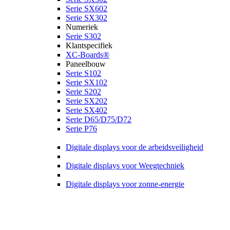
Serie SX602
Serie SX302
Numeriek
Serie S302
Klantspecifiek
XC-Boards®
Paneelbouw
Serie S102
Serie SX102
Serie S202
Serie SX202
Serie SX402
Serie D65/D75/D72
Serie P76
Digitale displays voor de arbeidsveiligheid
Digitale displays voor Weegtechniek
Digitale displays voor zonne-energie