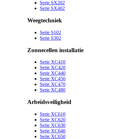
Serie SX202
Serie SX402
Weegtechniek
Serie S102
Serie S302
Zonnecellen installatie
Serie XC410
Serie XC420
Serie XC440
Serie XC450
Serie XC470
Serie XC480
Arbeidsveiligheid
Serie XC610
Serie XC620
Serie XC630
Serie XC640
Serie XC650