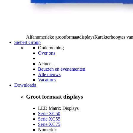
Alfanumerieke grootformaatdisplays
Karakterhoogtes va
Siebert Group
Onderneming
Over ons
Actueel
Beurzen en evenementen
Alle nieuws
Vacatures
Downloads
Groot formaat displays
LED Matrix Displays
Serie XC50
Serie XC55
Serie XC75
Numeriek