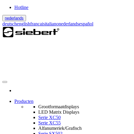
Hotline
nederlands
deutsch
english
français
italiano
nederlands
español
Producten
Grootformaatdisplays
LED Matrix Displays
Serie XC50
Serie XC55
Alfanumeriek/Grafisch
Serie SX502