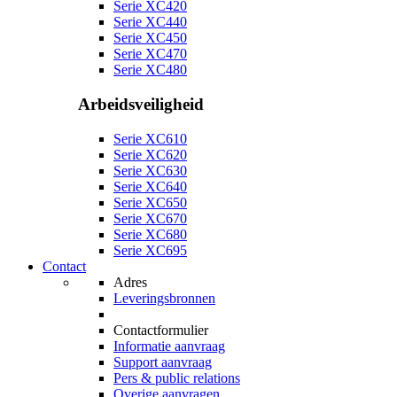
Serie XC420
Serie XC440
Serie XC450
Serie XC470
Serie XC480
Arbeidsveiligheid
Serie XC610
Serie XC620
Serie XC630
Serie XC640
Serie XC650
Serie XC670
Serie XC680
Serie XC695
Contact
Adres
Leveringsbronnen
Contactformulier
Informatie aanvraag
Support aanvraag
Pers & public relations
Overige aanvragen