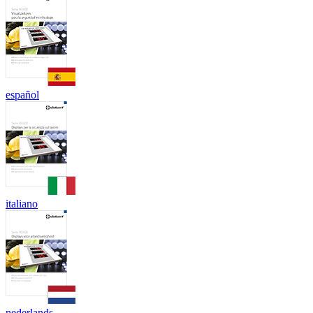
español
italiano
nederlands