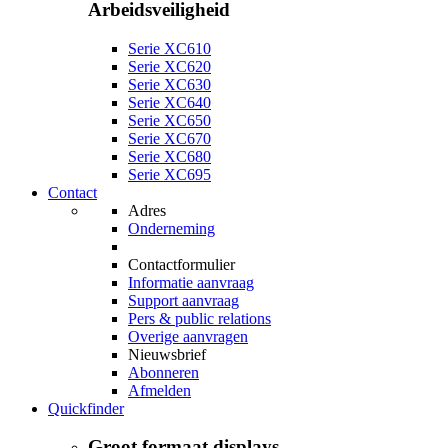
Arbeidsveiligheid
Serie XC610
Serie XC620
Serie XC630
Serie XC640
Serie XC650
Serie XC670
Serie XC680
Serie XC695
Contact
Adres
Onderneming
Contactformulier
Informatie aanvraag
Support aanvraag
Pers & public relations
Overige aanvragen
Nieuwsbrief
Abonneren
Afmelden
Quickfinder
Groot formaat displays