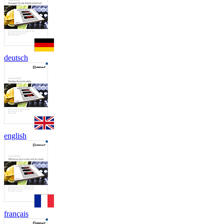
deutsch
english
français