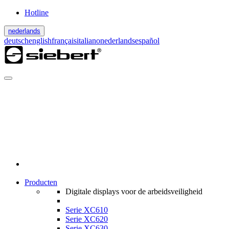
Hotline
nederlands
deutsch
english
français
italiano
nederlands
español
Producten
Digitale displays voor de arbeidsveiligheid
Serie XC610
Serie XC620
Serie XC630