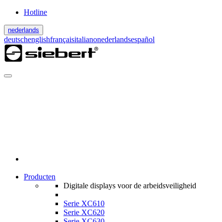
Hotline
nederlands
deutsch
english
français
italiano
nederlands
español
Producten
Digitale displays voor de arbeidsveiligheid
Serie XC610
Serie XC620
Serie XC630