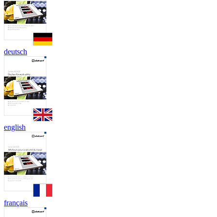
deutsch
english
français