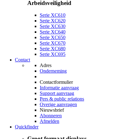
Arbeidsveiligheid
Serie XC610
Serie XC620
Serie XC630
Serie XC640
Serie XC650
Serie XC670
Serie XC680
Serie XC695
Contact
Adres
Onderneming
Contactformulier
Informatie aanvraag
Support aanvraag
Pers & public relations
Overige aanvragen
Nieuwsbrief
Abonneren
Afmelden
Quickfinder
Groot formaat displays