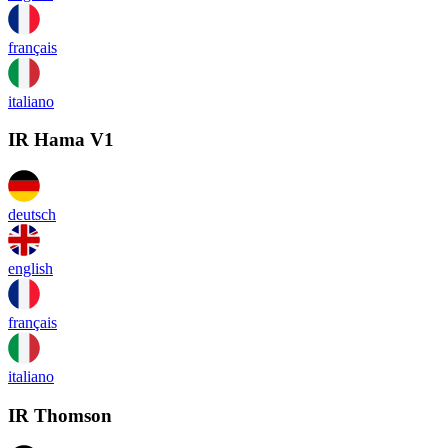
français
italiano
IR Hama V1
deutsch
english
français
italiano
IR Thomson