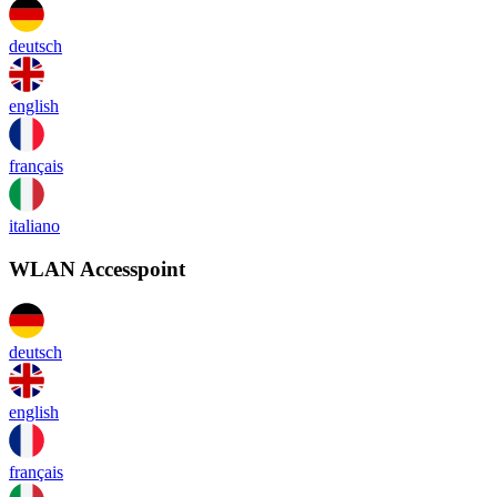
deutsch
english
français
italiano
WLAN Accesspoint
deutsch
english
français