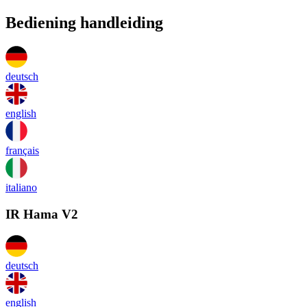
Bediening handleiding
deutsch
english
français
italiano
IR Hama V2
deutsch
english