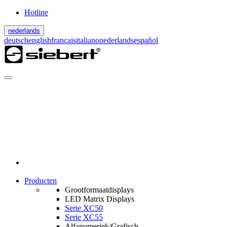
Hotline
nederlands
deutsch
english
français
italiano
nederlands
español
Producten
Grootformaatdisplays
LED Matrix Displays
Serie XC50
Serie XC55
Alfanumeriek/Grafisch