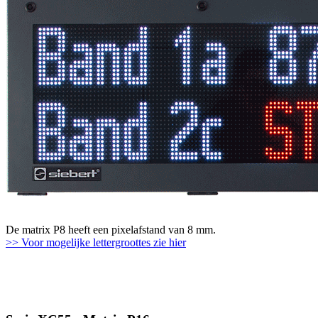
De matrix P8 heeft een pixelafstand van 8 mm.
>> Voor mogelijke lettergroottes zie hier