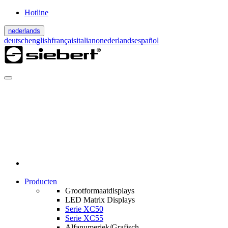
Hotline
nederlands
deutsch
english
français
italiano
nederlands
español
Producten
Grootformaatdisplays
LED Matrix Displays
Serie XC50
Serie XC55
Alfanumeriek/Grafisch