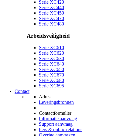
Serie XC420
Serie XC440
Serie XC450
Serie XC470
Serie XC480
Arbeidsveiligheid
Serie XC610
Serie XC620
Serie XC630
Serie XC640
Serie XC650
Serie XC670
Serie XC680
Serie XC695
Contact
Adres
Leveringsbronnen
Contactformulier
Informatie aanvraag
Support aanvraag
Pers & public relations
Overige aanvragen