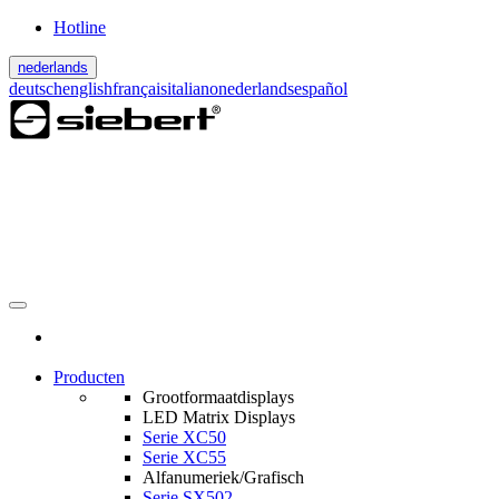
Hotline
nederlands
deutsch
english
français
italiano
nederlands
español
Producten
Grootformaatdisplays
LED Matrix Displays
Serie XC50
Serie XC55
Alfanumeriek/Grafisch
Serie SX502