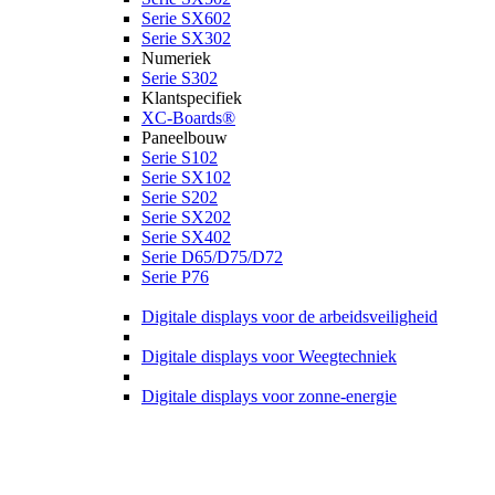
Serie SX602
Serie SX302
Numeriek
Serie S302
Klantspecifiek
XC-Boards®
Paneelbouw
Serie S102
Serie SX102
Serie S202
Serie SX202
Serie SX402
Serie D65/D75/D72
Serie P76
Digitale displays voor de arbeidsveiligheid
Digitale displays voor Weegtechniek
Digitale displays voor zonne-energie