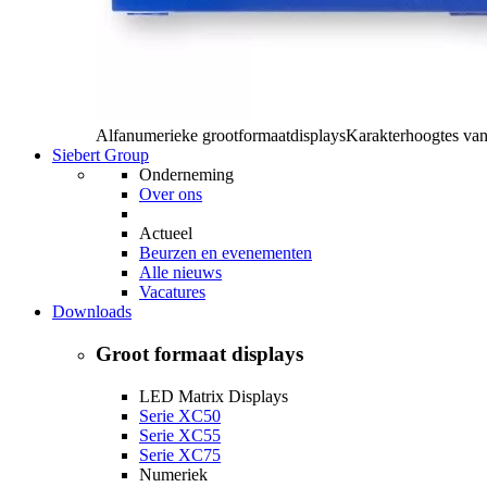
Alfanumerieke grootformaatdisplays
Karakterhoogtes va
Siebert Group
Onderneming
Over ons
Actueel
Beurzen en evenementen
Alle nieuws
Vacatures
Downloads
Groot formaat displays
LED Matrix Displays
Serie XC50
Serie XC55
Serie XC75
Numeriek