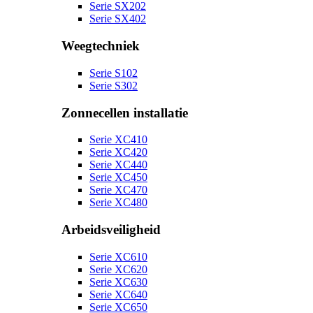
Serie SX202
Serie SX402
Weegtechniek
Serie S102
Serie S302
Zonnecellen installatie
Serie XC410
Serie XC420
Serie XC440
Serie XC450
Serie XC470
Serie XC480
Arbeidsveiligheid
Serie XC610
Serie XC620
Serie XC630
Serie XC640
Serie XC650