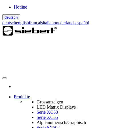
Hotline
deutsch
deutsch
english
français
italiano
nederlands
español
Produkte
Grossanzeigen
LED Matrix Displays
Serie XC50
Serie XC55
Alphanumerisch/Graphisch
Serie SX502