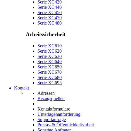
Serie XC420
Serie XC440
Serie XC450
Serie XC470
Serie XC480
Arbeitssicherheit
Serie XC610
Serie XC620
Serie XC630
Serie XC640
Serie XC650
Serie XC670
Serie XC680
Serie XC695
Kontakt
Adressen
Bezugsquellen
Kontaktformulare
Unterlagenanforderung
Supportanfrage
Presse- & Öffentlichkeitsarbeit
Sonstige Anfragen