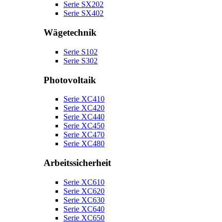
Serie SX202
Serie SX402
Wägetechnik
Serie S102
Serie S302
Photovoltaik
Serie XC410
Serie XC420
Serie XC440
Serie XC450
Serie XC470
Serie XC480
Arbeitssicherheit
Serie XC610
Serie XC620
Serie XC630
Serie XC640
Serie XC650