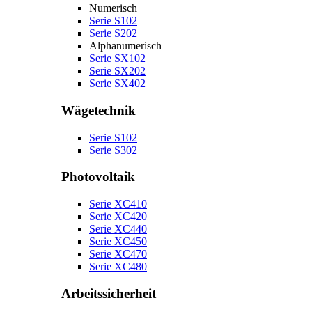
Numerisch
Serie S102
Serie S202
Alphanumerisch
Serie SX102
Serie SX202
Serie SX402
Wägetechnik
Serie S102
Serie S302
Photovoltaik
Serie XC410
Serie XC420
Serie XC440
Serie XC450
Serie XC470
Serie XC480
Arbeitssicherheit