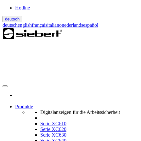
Hotline
deutsch
deutsch
english
français
italiano
nederlands
español
Produkte
Digitalanzeigen für die Arbeitssicherheit
Serie XC610
Serie XC620
Serie XC630
Serie XC640