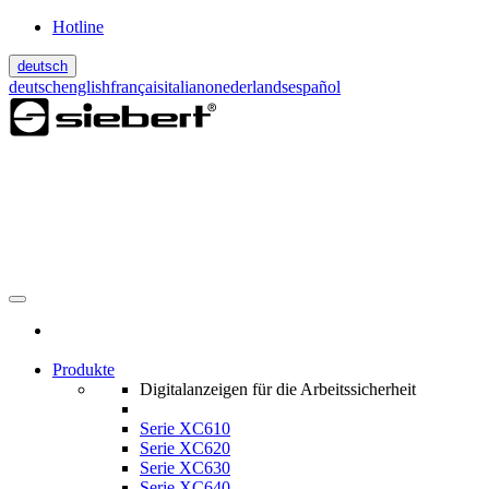
Hotline
deutsch
deutsch
english
français
italiano
nederlands
español
Produkte
Digitalanzeigen für die Arbeitssicherheit
Serie XC610
Serie XC620
Serie XC630
Serie XC640