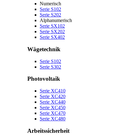
Numerisch
Serie S102
Serie S202
Alphanumerisch
Serie SX102
Serie SX202
Serie SX402
Wägetechnik
Serie S102
Serie S302
Photovoltaik
Serie XC410
Serie XC420
Serie XC440
Serie XC450
Serie XC470
Serie XC480
Arbeitssicherheit