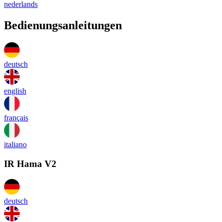
nederlands
Bedienungsanleitungen
deutsch
english
français
italiano
IR Hama V2
deutsch