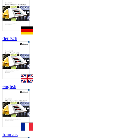
deutsch
english
français