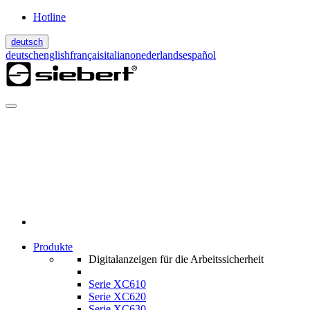
Hotline
deutsch
deutsch
english
français
italiano
nederlands
español
Produkte
Digitalanzeigen für die Arbeitssicherheit
Serie XC610
Serie XC620
Serie XC630