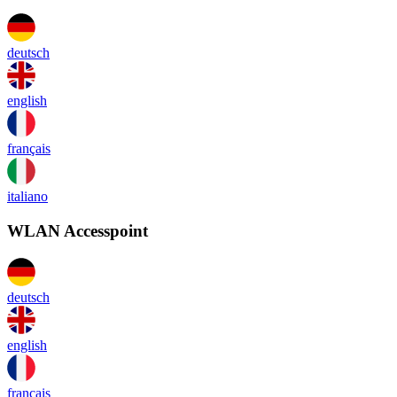
deutsch
english
français
italiano
WLAN Accesspoint
deutsch
english
français