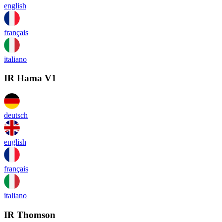
english
français
italiano
IR Hama V1
deutsch
english
français
italiano
IR Thomson