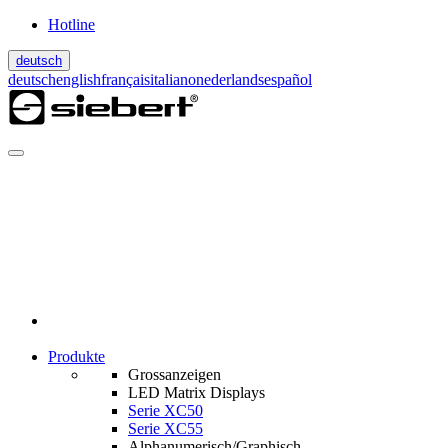
Hotline
deutsch
deutsch
english
français
italiano
nederlands
español
Produkte
Grossanzeigen
LED Matrix Displays
Serie XC50
Serie XC55
Alphanumerisch/Graphisch