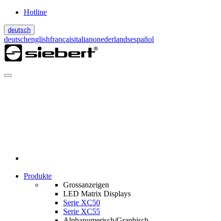
Hotline
deutsch
deutsch
english
français
italiano
nederlands
español
Produkte
Grossanzeigen
LED Matrix Displays
Serie XC50
Serie XC55
Alphanumerisch/Graphisch