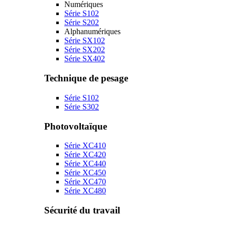
Numériques
Série S102
Série S202
Alphanumériques
Série SX102
Série SX202
Série SX402
Technique de pesage
Série S102
Série S302
Photovoltaïque
Série XC410
Série XC420
Série XC440
Série XC450
Série XC470
Série XC480
Sécurité du travail