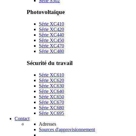
Série S302
Photovoltaïque
Série XC410
Série XC420
Série XC440
Série XC450
Série XC470
Série XC480
Sécurité du travail
Série XC610
Série XC620
Série XC630
Série XC640
Série XC650
Série XC670
Série XC680
Série XC695
Contact
Adresses
Sources d'approvisionnement