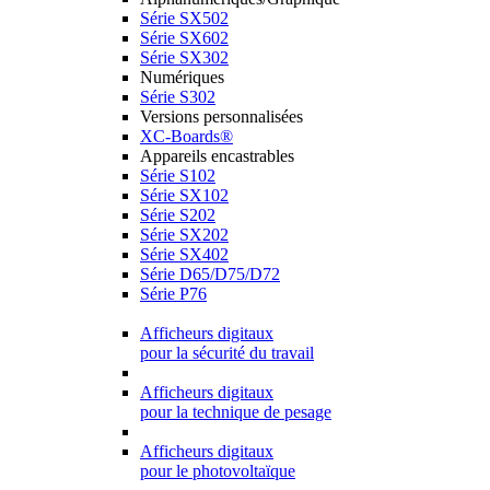
Série SX502
Série SX602
Série SX302
Numériques
Série S302
Versions personnalisées
XC-Boards®
Appareils encastrables
Série S102
Série SX102
Série S202
Série SX202
Série SX402
Série D65/D75/D72
Série P76
Afficheurs digitaux
pour la sécurité du travail
Afficheurs digitaux
pour la technique de pesage
Afficheurs digitaux
pour le photovoltaïque