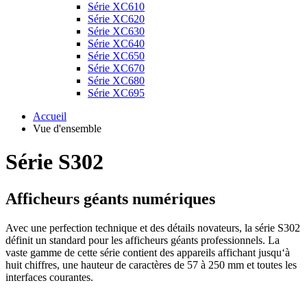
Série XC610
Série XC620
Série XC630
Série XC640
Série XC650
Série XC670
Série XC680
Série XC695
Accueil
Vue d'ensemble
Série S302
Afficheurs géants numériques
Avec une perfection technique et des détails novateurs, la série S302
définit un standard pour les afficheurs géants professionnels. La
vaste gamme de cette série contient des appareils affichant jusqu‘à
huit chiffres, une hauteur de caractères de 57 à 250 mm et toutes les
interfaces courantes.