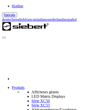
Hotline
français
deutsch
english
français
italiano
nederlands
español
Produits
Afficheurs géants
LED Matrix Displays
Série XC50
Série XC55
Alphanumériques/Graphique