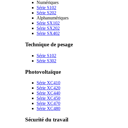
Numériques
Série S102
Série S202
Alphanumériques
Série SX102
Série SX202
Série SX402
Technique de pesage
Série S102
Série S302
Photovoltaïque
Série XC410
Série XC420
Série XC440
Série XC450
Série XC470
Série XC480
Sécurité du travail