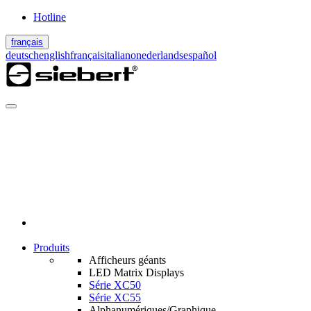
Hotline
français
deutsch
english
français
italiano
nederlands
español
Produits
Afficheurs géants
LED Matrix Displays
Série XC50
Série XC55
Alphanumériques/Graphique