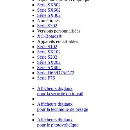
Série SX502
Série SX602
Série SX302
Numériques
Série S302
Versions personnalisées
XC-Boards®
Appareils encastrables
Série S102
Série SX102
Série S202
Série SX202
Série SX402
Série D65/D75/D72
Série P76
Afficheurs digitaux
pour la sécurité du travail
Afficheurs digitaux
pour la technique de pesage
Afficheurs digitaux
pour le photovoltaïque