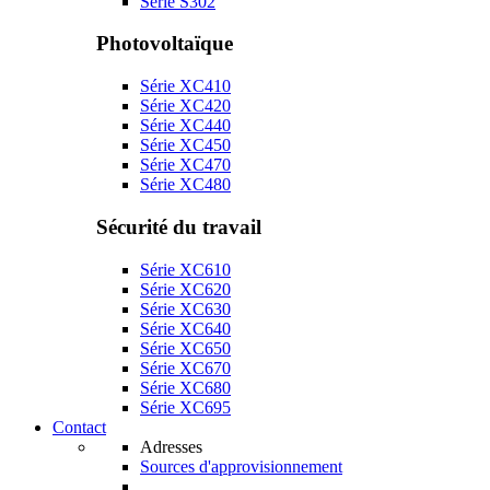
Série S302
Photovoltaïque
Série XC410
Série XC420
Série XC440
Série XC450
Série XC470
Série XC480
Sécurité du travail
Série XC610
Série XC620
Série XC630
Série XC640
Série XC650
Série XC670
Série XC680
Série XC695
Contact
Adresses
Sources d'approvisionnement