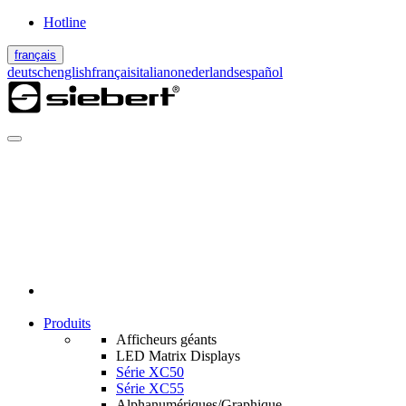
Hotline
français
deutsch
english
français
italiano
nederlands
español
Produits
Afficheurs géants
LED Matrix Displays
Série XC50
Série XC55
Alphanumériques/Graphique