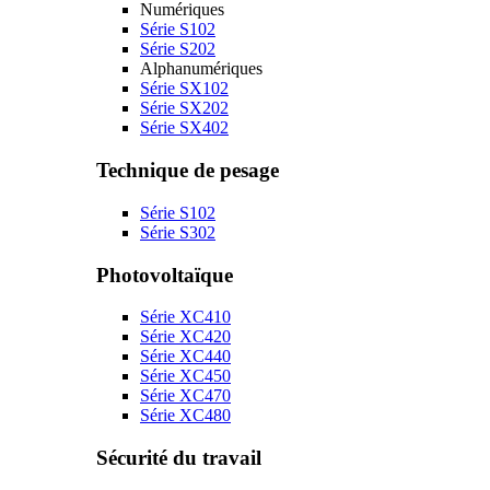
Numériques
Série S102
Série S202
Alphanumériques
Série SX102
Série SX202
Série SX402
Technique de pesage
Série S102
Série S302
Photovoltaïque
Série XC410
Série XC420
Série XC440
Série XC450
Série XC470
Série XC480
Sécurité du travail