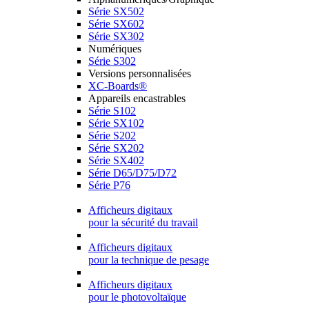
Série SX502
Série SX602
Série SX302
Numériques
Série S302
Versions personnalisées
XC-Boards®
Appareils encastrables
Série S102
Série SX102
Série S202
Série SX202
Série SX402
Série D65/D75/D72
Série P76
Afficheurs digitaux
pour la sécurité du travail
Afficheurs digitaux
pour la technique de pesage
Afficheurs digitaux
pour le photovoltaïque