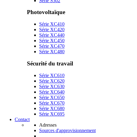
Série S302
Photovoltaïque
Série XC410
Série XC420
Série XC440
Série XC450
Série XC470
Série XC480
Sécurité du travail
Série XC610
Série XC620
Série XC630
Série XC640
Série XC650
Série XC670
Série XC680
Série XC695
Contact
Adresses
Sources d'approvisionnement