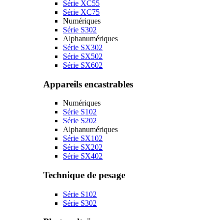
Série XC55
Série XC75
Numériques
Série S302
Alphanumériques
Série SX302
Série SX502
Série SX602
Appareils encastrables
Numériques
Série S102
Série S202
Alphanumériques
Série SX102
Série SX202
Série SX402
Technique de pesage
Série S102
Série S302