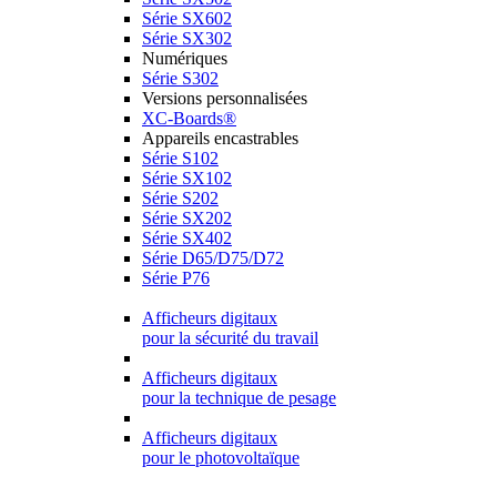
Série SX602
Série SX302
Numériques
Série S302
Versions personnalisées
XC-Boards®
Appareils encastrables
Série S102
Série SX102
Série S202
Série SX202
Série SX402
Série D65/D75/D72
Série P76
Afficheurs digitaux
pour la sécurité du travail
Afficheurs digitaux
pour la technique de pesage
Afficheurs digitaux
pour le photovoltaïque