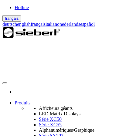
Hotline
français
deutsch
english
français
italiano
nederlands
español
Produits
Afficheurs géants
LED Matrix Displays
Série XC50
Série XC55
Alphanumériques/Graphique
Série SX502