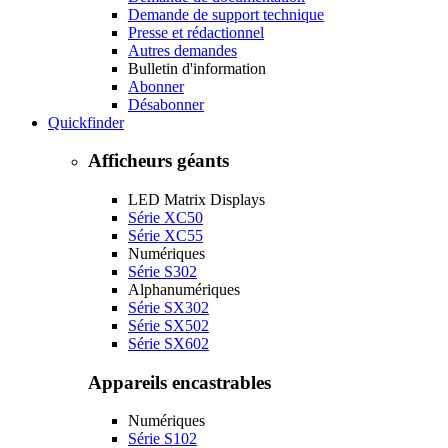
Demande de support technique
Presse et rédactionnel
Autres demandes
Bulletin d'information
Abonner
Désabonner
Quickfinder
Afficheurs géants
LED Matrix Displays
Série XC50
Série XC55
Numériques
Série S302
Alphanumériques
Série SX302
Série SX502
Série SX602
Appareils encastrables
Numériques
Série S102