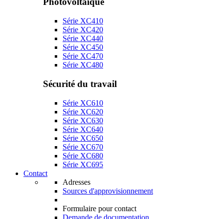
Photovoltaïque
Série XC410
Série XC420
Série XC440
Série XC450
Série XC470
Série XC480
Sécurité du travail
Série XC610
Série XC620
Série XC630
Série XC640
Série XC650
Série XC670
Série XC680
Série XC695
Contact
Adresses
Sources d'approvisionnement
Formulaire pour contact
Demande de documentation