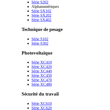
Série S202
Alphanumériques
Série SX102
Série SX202
Série SX402
Technique de pesage
Série S102
Série S302
Photovoltaïque
Série XC410
Série XC420
Série XC440
Série XC450
Série XC470
Série XC480
Sécurité du travail
Série XC610
Série XC620