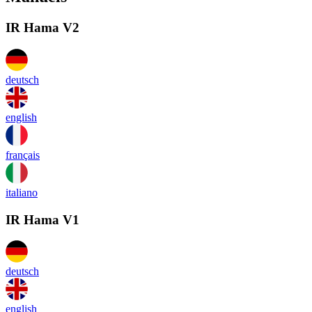
IR Hama V2
deutsch
english
français
italiano
IR Hama V1
deutsch
english