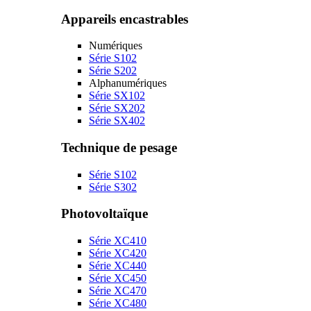
Appareils encastrables
Numériques
Série S102
Série S202
Alphanumériques
Série SX102
Série SX202
Série SX402
Technique de pesage
Série S102
Série S302
Photovoltaïque
Série XC410
Série XC420
Série XC440
Série XC450
Série XC470
Série XC480