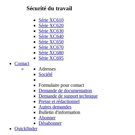
Sécurité du travail
Série XC610
Série XC620
Série XC630
Série XC640
Série XC650
Série XC670
Série XC680
Série XC695
Contact
Adresses
Société
Formulaire pour contact
Demande de documentation
Demande de support technique
Presse et rédactionnel
Autres demandes
Bulletin d'information
Abonner
Désabonner
Quickfinder