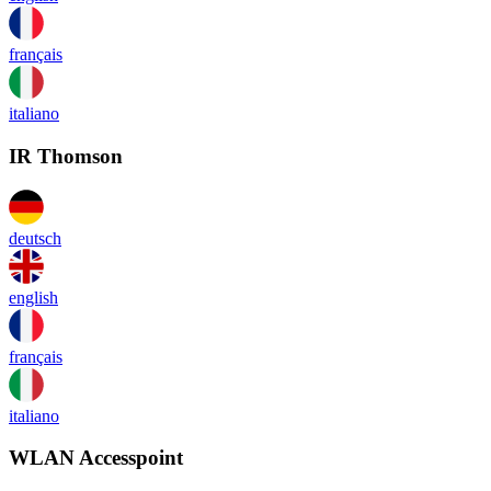
français
italiano
IR Thomson
deutsch
english
français
italiano
WLAN Accesspoint