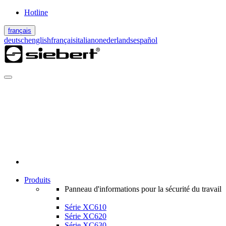
Hotline
français
deutsch
english
français
italiano
nederlands
español
Produits
Panneau d'informations pour la sécurité du travail
Série XC610
Série XC620
Série XC630