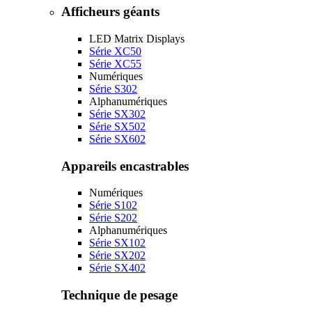
Afficheurs géants
LED Matrix Displays
Série XC50
Série XC55
Numériques
Série S302
Alphanumériques
Série SX302
Série SX502
Série SX602
Appareils encastrables
Numériques
Série S102
Série S202
Alphanumériques
Série SX102
Série SX202
Série SX402
Technique de pesage