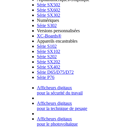
Série SX502
Série SX602
Série SX302
Numériques
Série S302
Versions personnalisées
XC-Boards®
Appareils encastrables
Série S102
Série SX102
Série S202
Série SX202
Série SX402
Série D65/D75/D72
Série P76
Afficheurs digitaux
pour la sécurité du travail
Afficheurs digitaux
pour la technique de pesage
Afficheurs digitaux
pour le photovoltaïque