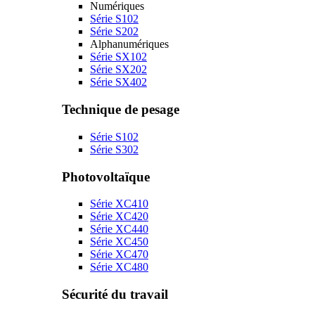
Numériques
Série S102
Série S202
Alphanumériques
Série SX102
Série SX202
Série SX402
Technique de pesage
Série S102
Série S302
Photovoltaïque
Série XC410
Série XC420
Série XC440
Série XC450
Série XC470
Série XC480
Sécurité du travail