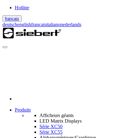
Hotline
français
deutsch
english
français
italiano
nederlands
Produits
Afficheurs géants
LED Matrix Displays
Série XC50
Série XC55
Alphanumériques/Graphique