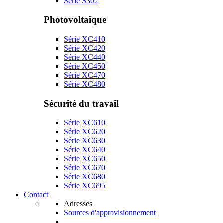
Série S302
Photovoltaïque
Série XC410
Série XC420
Série XC440
Série XC450
Série XC470
Série XC480
Sécurité du travail
Série XC610
Série XC620
Série XC630
Série XC640
Série XC650
Série XC670
Série XC680
Série XC695
Contact
Adresses
Sources d'approvisionnement