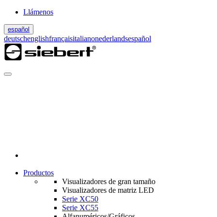
Llámenos
español
deutsch
english
français
italiano
nederlands
español
Productos
Visualizadores de gran tamaño
Visualizadores de matriz LED
Serie XC50
Serie XC55
Alfanuméricos/Gráficos