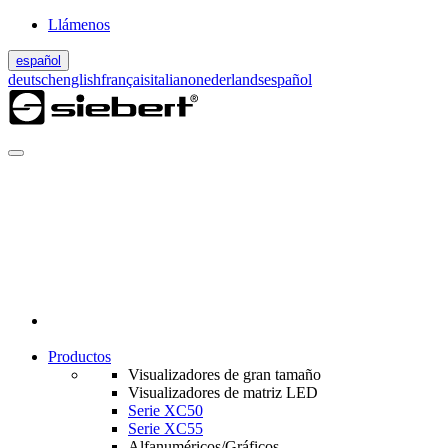
Llámenos
español
deutsch
english
français
italiano
nederlands
español
Productos
Visualizadores de gran tamaño
Visualizadores de matriz LED
Serie XC50
Serie XC55
Alfanuméricos/Gráficos