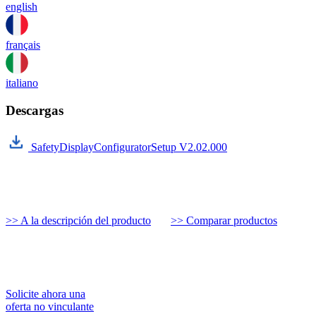
english
français
italiano
Descargas
SafetyDisplayConfiguratorSetup V2.02.000
>> A la descripción del producto
>> Comparar productos
Solicite ahora una
oferta no vinculante