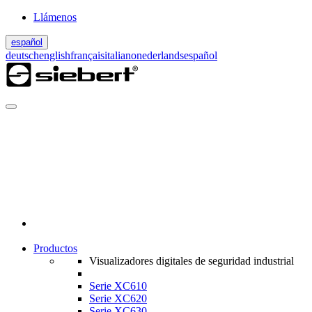
Llámenos
español
deutsch
english
français
italiano
nederlands
español
Productos
Visualizadores digitales de seguridad industrial
Serie XC610
Serie XC620
Serie XC630