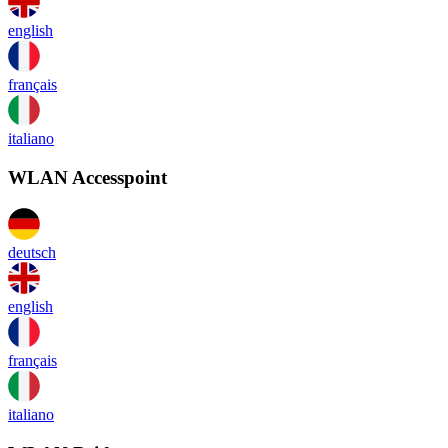
english
français
italiano
WLAN Accesspoint
deutsch
english
français
italiano