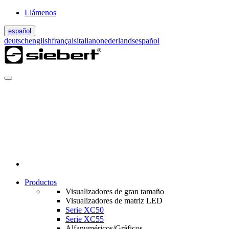
Llámenos
español
deutsch
english
français
italiano
nederlands
español
Productos
Visualizadores de gran tamaño
Visualizadores de matriz LED
Serie XC50
Serie XC55
Alfanuméricos/Gráficos