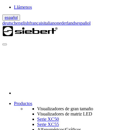
Llámenos
español
deutsch
english
français
italiano
nederlands
español
Productos
Visualizadores de gran tamaño
Visualizadores de matriz LED
Serie XC50
Serie XC55
Alfanuméricos/Gráficos