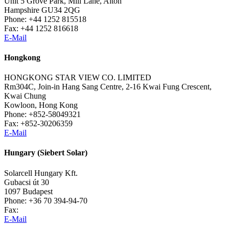
Unit 5 Grove Park, Mill Lane, Alton
Hampshire GU34 2QG
Phone: +44 1252 815518
Fax: +44 1252 816618
E-Mail
Hongkong
HONGKONG STAR VIEW CO. LIMITED
Rm304C, Join-in Hang Sang Centre, 2-16 Kwai Fung Crescent,
Kwai Chung
Kowloon, Hong Kong
Phone: +852-58049321
Fax: +852-30206359
E-Mail
Hungary (Siebert Solar)
Solarcell Hungary Kft.
Gubacsi út 30
1097 Budapest
Phone: +36 70 394-94-70
Fax:
E-Mail