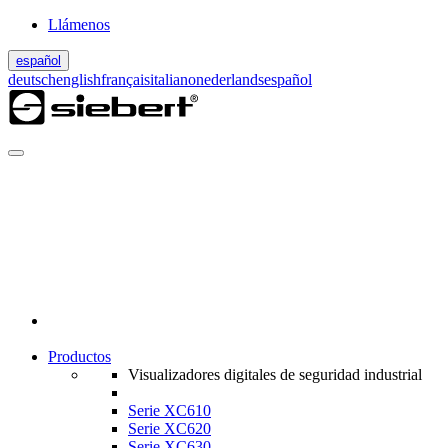
Llámenos
español
deutsch
english
français
italiano
nederlands
español
Productos
Visualizadores digitales de seguridad industrial
Serie XC610
Serie XC620
Serie XC630