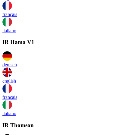
français
italiano
IR Hama V1
deutsch
english
français
italiano
IR Thomson