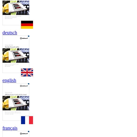
deutsch
english
français