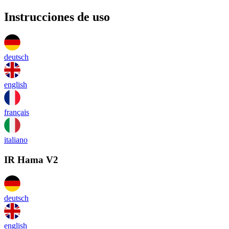
Instrucciones de uso
deutsch
english
français
italiano
IR Hama V2
deutsch
english