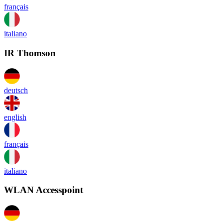
français
italiano
IR Thomson
deutsch
english
français
italiano
WLAN Accesspoint