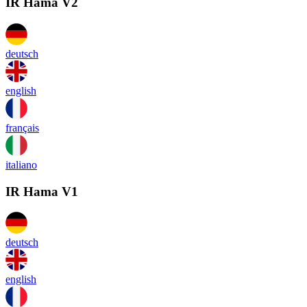
IR Hama V2
deutsch
english
français
italiano
IR Hama V1
deutsch
english