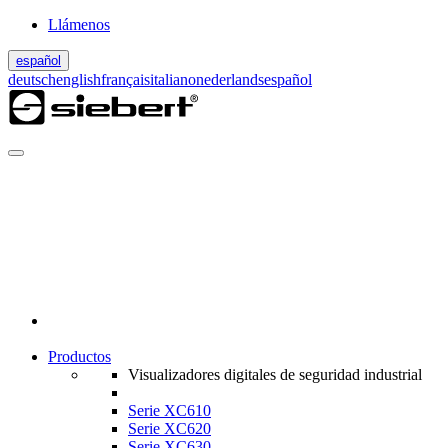
Llámenos
español
deutsch
english
français
italiano
nederlands
español
Productos
Visualizadores digitales de seguridad industrial
Serie XC610
Serie XC620
Serie XC630