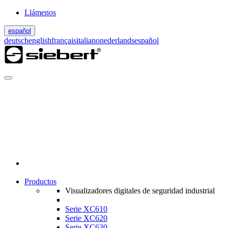
Llámenos
español
deutsch
english
français
italiano
nederlands
español
Productos
Visualizadores digitales de seguridad industrial
Serie XC610
Serie XC620
Serie XC630