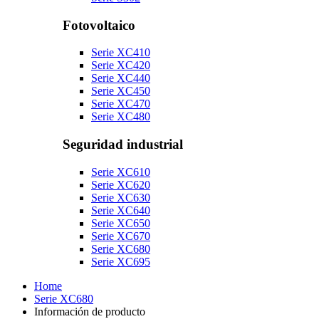
Fotovoltaico
Serie XC410
Serie XC420
Serie XC440
Serie XC450
Serie XC470
Serie XC480
Seguridad industrial
Serie XC610
Serie XC620
Serie XC630
Serie XC640
Serie XC650
Serie XC670
Serie XC680
Serie XC695
Home
Serie XC680
Información de producto