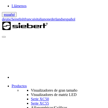
Llámenos
español
deutsch
english
français
italiano
nederlands
español
Productos
Visualizadores de gran tamaño
Visualizadores de matriz LED
Serie XC50
Serie XC55
Alfanuméricos/Gráficos