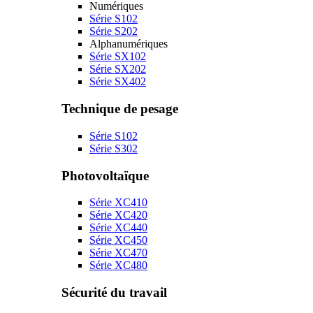
Numériques
Série S102
Série S202
Alphanumériques
Série SX102
Série SX202
Série SX402
Technique de pesage
Série S102
Série S302
Photovoltaïque
Série XC410
Série XC420
Série XC440
Série XC450
Série XC470
Série XC480
Sécurité du travail