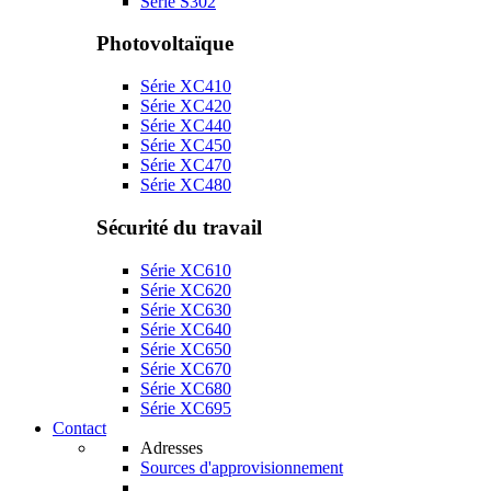
Série S302
Photovoltaïque
Série XC410
Série XC420
Série XC440
Série XC450
Série XC470
Série XC480
Sécurité du travail
Série XC610
Série XC620
Série XC630
Série XC640
Série XC650
Série XC670
Série XC680
Série XC695
Contact
Adresses
Sources d'approvisionnement