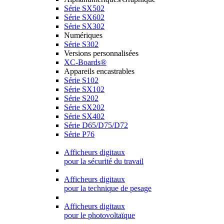
Série SX502
Série SX602
Série SX302
Numériques
Série S302
Versions personnalisées
XC-Boards®
Appareils encastrables
Série S102
Série SX102
Série S202
Série SX202
Série SX402
Série D65/D75/D72
Série P76
Afficheurs digitaux
pour la sécurité du travail
Afficheurs digitaux
pour la technique de pesage
Afficheurs digitaux
pour le photovoltaïque