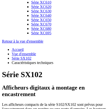
Série XC610
Série XC620
Série XC630
Série XC640
Série XC650
Série XC670
Série XC680
Série XC695
Retour à la vue d'ensemble
Accueil
Vue d'ensemble
Série SX102
Caractéristiques techniques
Série SX102
Afficheurs digitaux à montage en
encastrement
Les afficheurs compacts de la série S102/SX102 sont prévus pour
l‘encastrement dans un pupitre ou une porte d‘armoire. Les hauteurs