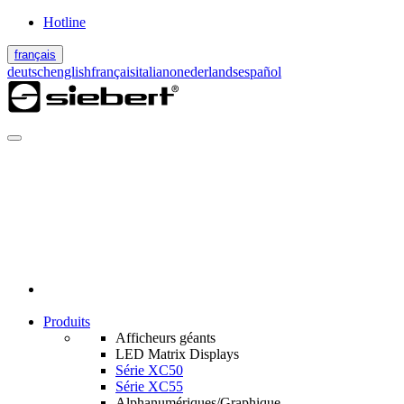
Hotline
français
deutsch
english
français
italiano
nederlands
español
Produits
Afficheurs géants
LED Matrix Displays
Série XC50
Série XC55
Alphanumériques/Graphique