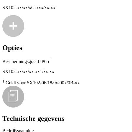
SX102-xx/xx/xG-xxx/xx-xx
Opties
1
Beschermingsgraad IP65
SX102-xx/xx/xx-xx1/xx-xx
1
Geldt voor SX102-06/18/0x-00x/0B-xx
Technische gegevens
Bedrijfsspanning