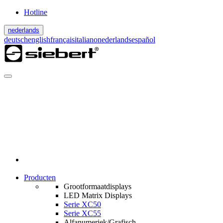
Hotline
nederlands
deutsch
english
français
italiano
nederlands
español
Producten
Grootformaatdisplays
LED Matrix Displays
Serie XC50
Serie XC55
Alfanumeriek/Grafisch