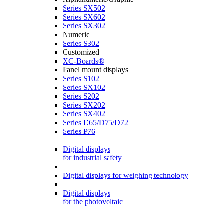
Series SX502
Series SX602
Series SX302
Numeric
Series S302
Customized
XC-Boards®
Panel mount displays
Series S102
Series SX102
Series S202
Series SX202
Series SX402
Series D65/D75/D72
Series P76
Digital displays
for industrial safety
Digital displays for weighing technology
Digital displays
for the photovoltaic