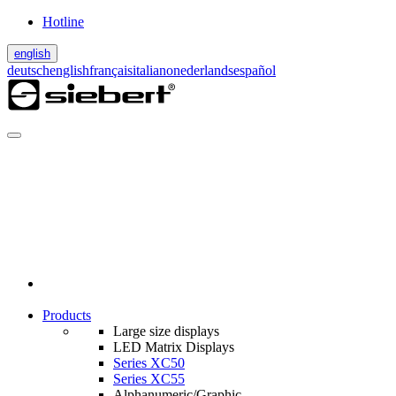
Hotline
english
deutsch
english
français
italiano
nederlands
español
Products
Large size displays
LED Matrix Displays
Series XC50
Series XC55
Alphanumeric/Graphic