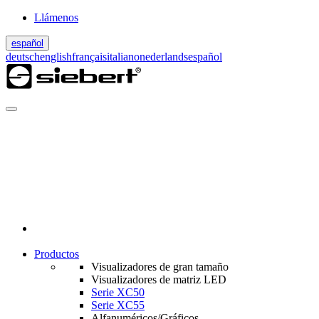
Llámenos
español
deutsch
english
français
italiano
nederlands
español
Productos
Visualizadores de gran tamaño
Visualizadores de matriz LED
Serie XC50
Serie XC55
Alfanuméricos/Gráficos