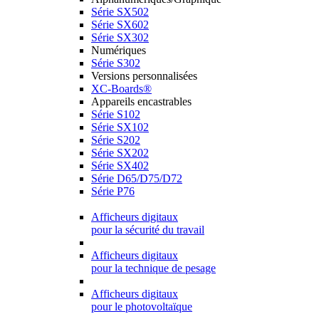
Série SX502
Série SX602
Série SX302
Numériques
Série S302
Versions personnalisées
XC-Boards®
Appareils encastrables
Série S102
Série SX102
Série S202
Série SX202
Série SX402
Série D65/D75/D72
Série P76
Afficheurs digitaux
pour la sécurité du travail
Afficheurs digitaux
pour la technique de pesage
Afficheurs digitaux
pour le photovoltaïque