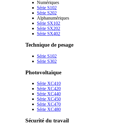
Numériques
Série S102
Série S202
Alphanumériques
Série SX102
Série SX202
Série SX402
Technique de pesage
Série S102
Série S302
Photovoltaïque
Série XC410
Série XC420
Série XC440
Série XC450
Série XC470
Série XC480
Sécurité du travail