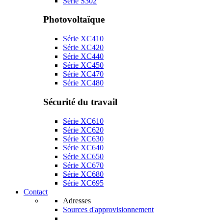
Série S302
Photovoltaïque
Série XC410
Série XC420
Série XC440
Série XC450
Série XC470
Série XC480
Sécurité du travail
Série XC610
Série XC620
Série XC630
Série XC640
Série XC650
Série XC670
Série XC680
Série XC695
Contact
Adresses
Sources d'approvisionnement