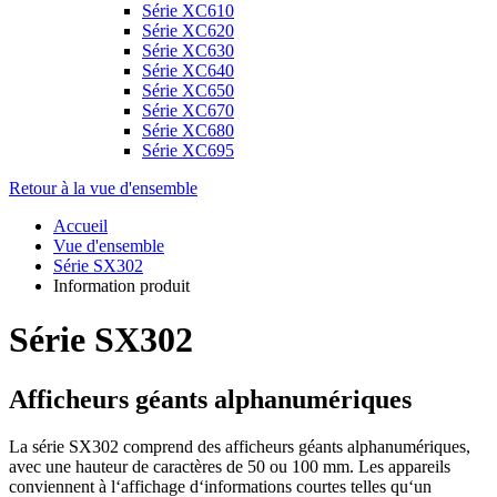
Série XC610
Série XC620
Série XC630
Série XC640
Série XC650
Série XC670
Série XC680
Série XC695
Retour à la vue d'ensemble
Accueil
Vue d'ensemble
Série SX302
Information produit
Série SX302
Afficheurs géants alphanumériques
La série SX302 comprend des afficheurs géants alphanumériques,
avec une hauteur de caractères de 50 ou 100 mm. Les appareils
conviennent à l‘affichage d‘informations courtes telles qu‘un