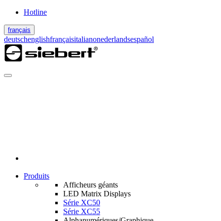
Hotline
français
deutsch
english
français
italiano
nederlands
español
Produits
Afficheurs géants
LED Matrix Displays
Série XC50
Série XC55
Alphanumériques/Graphique