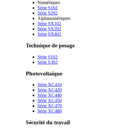
Numériques
Série S102
Série S202
Alphanumériques
Série SX102
Série SX202
Série SX402
Technique de pesage
Série S102
Série S302
Photovoltaïque
Série XC410
Série XC420
Série XC440
Série XC450
Série XC470
Série XC480
Sécurité du travail