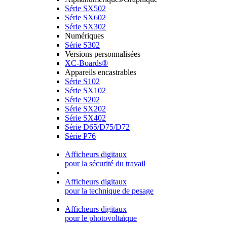
Série SX502
Série SX602
Série SX302
Numériques
Série S302
Versions personnalisées
XC-Boards®
Appareils encastrables
Série S102
Série SX102
Série S202
Série SX202
Série SX402
Série D65/D75/D72
Série P76
Afficheurs digitaux
pour la sécurité du travail
Afficheurs digitaux
pour la technique de pesage
Afficheurs digitaux
pour le photovoltaïque