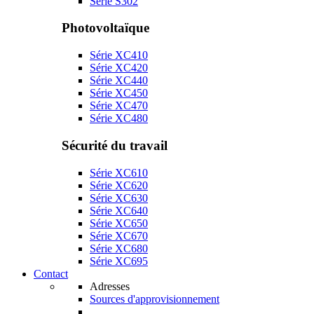
Série S302
Photovoltaïque
Série XC410
Série XC420
Série XC440
Série XC450
Série XC470
Série XC480
Sécurité du travail
Série XC610
Série XC620
Série XC630
Série XC640
Série XC650
Série XC670
Série XC680
Série XC695
Contact
Adresses
Sources d'approvisionnement