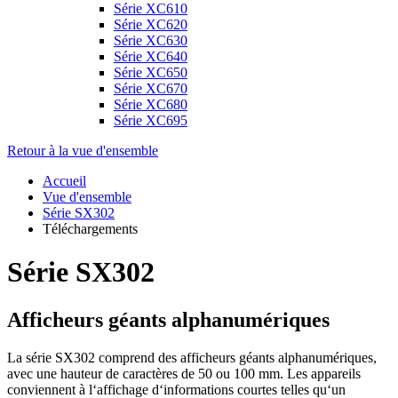
Série XC610
Série XC620
Série XC630
Série XC640
Série XC650
Série XC670
Série XC680
Série XC695
Retour à la vue d'ensemble
Accueil
Vue d'ensemble
Série SX302
Téléchargements
Série SX302
Afficheurs géants alphanumériques
La série SX302 comprend des afficheurs géants alphanumériques,
avec une hauteur de caractères de 50 ou 100 mm. Les appareils
conviennent à l‘affichage d‘informations courtes telles qu‘un