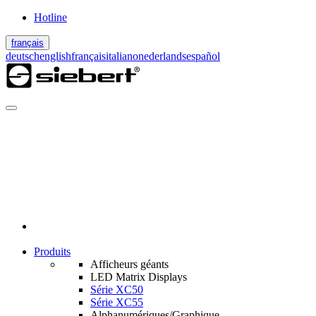
Hotline
français
deutsch
english
français
italiano
nederlands
español
Produits
Afficheurs géants
LED Matrix Displays
Série XC50
Série XC55
Alphanumériques/Graphique