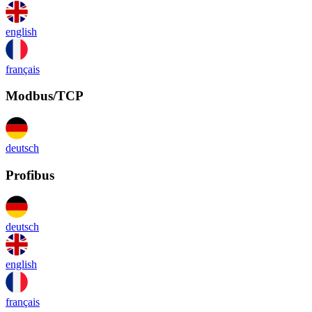
english
français
Modbus/TCP
deutsch
Profibus
deutsch
english
français