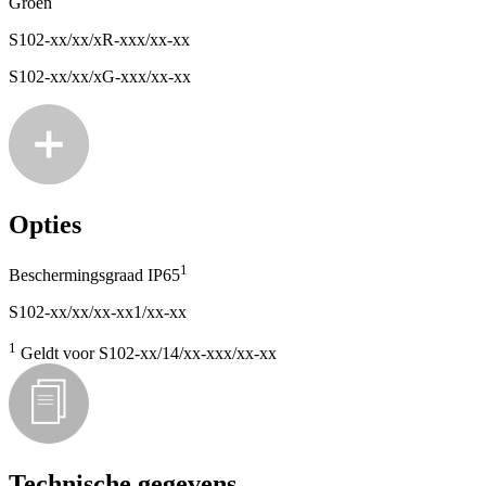
Groen
S102-xx/xx/xR-xxx/xx-xx
S102-xx/xx/xG-xxx/xx-xx
Opties
1
Beschermingsgraad IP65
S102-xx/xx/xx-xx1/xx-xx
1
Geldt voor S102-xx/14/xx-xxx/xx-xx
Technische gegevens