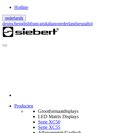
Hotline
nederlands
deutsch
english
français
italiano
nederlands
español
Producten
Grootformaatdisplays
LED Matrix Displays
Serie XC50
Serie XC55
Alfanumeriek/Grafisch