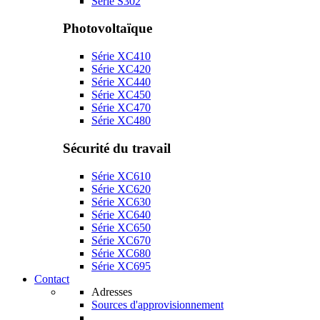
Série S302
Photovoltaïque
Série XC410
Série XC420
Série XC440
Série XC450
Série XC470
Série XC480
Sécurité du travail
Série XC610
Série XC620
Série XC630
Série XC640
Série XC650
Série XC670
Série XC680
Série XC695
Contact
Adresses
Sources d'approvisionnement