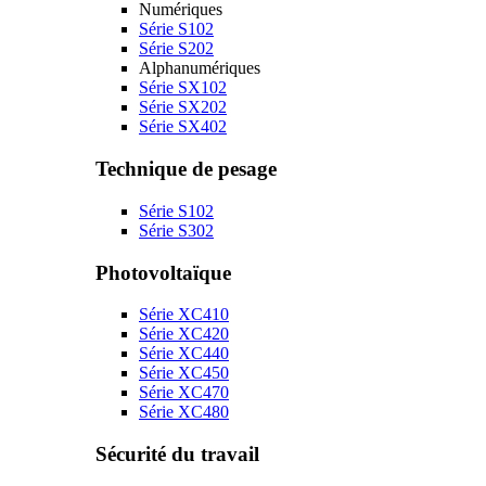
Numériques
Série S102
Série S202
Alphanumériques
Série SX102
Série SX202
Série SX402
Technique de pesage
Série S102
Série S302
Photovoltaïque
Série XC410
Série XC420
Série XC440
Série XC450
Série XC470
Série XC480
Sécurité du travail