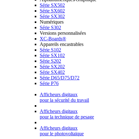
Série SX502
Série SX602
Série SX302
Numériques
Série S302
Versions personnalisées
XC-Boards®
Appareils encastrables
Série S102
Série SX102
Série S202
Série SX202
Série SX402
Série D65/D75/D72
Série P76
Afficheurs digitaux
pour la sécurité du travail
Afficheurs digitaux
pour la technique de pesage
Afficheurs digitaux
pour le photovoltaïque