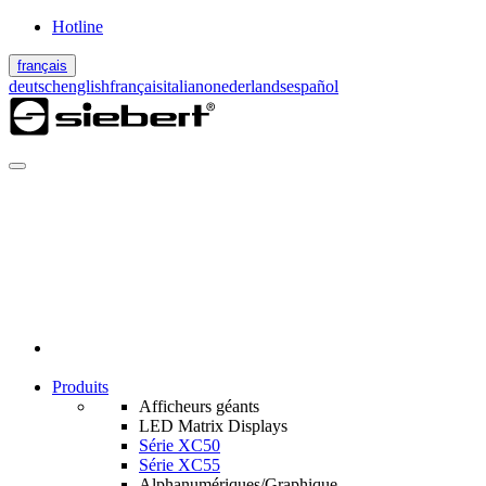
Hotline
français
deutsch
english
français
italiano
nederlands
español
Produits
Afficheurs géants
LED Matrix Displays
Série XC50
Série XC55
Alphanumériques/Graphique