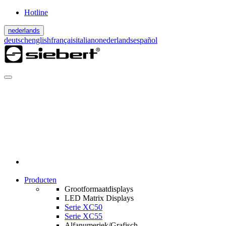
Hotline
nederlands
deutsch
english
français
italiano
nederlands
español
Producten
Grootformaatdisplays
LED Matrix Displays
Serie XC50
Serie XC55
Alfanumeriek/Grafisch