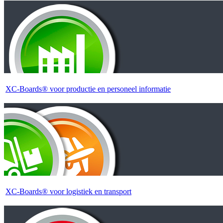
XC-Boards® voor productie en personeel informatie
XC-Boards® voor logistiek en transport