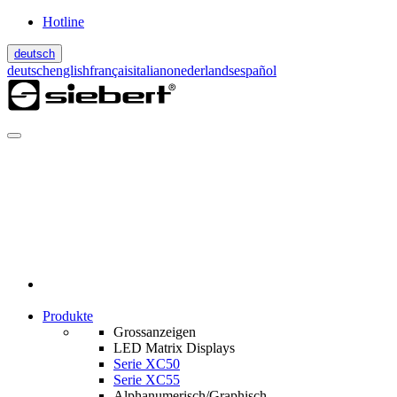
Hotline
deutsch
deutsch
english
français
italiano
nederlands
español
Produkte
Grossanzeigen
LED Matrix Displays
Serie XC50
Serie XC55
Alphanumerisch/Graphisch