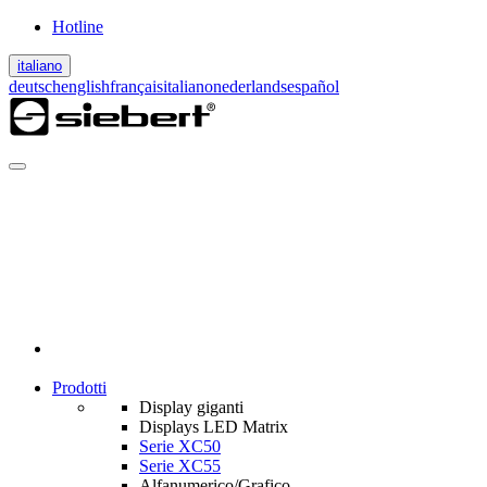
Hotline
italiano
deutsch
english
français
italiano
nederlands
español
Prodotti
Display giganti
Displays LED Matrix
Serie XC50
Serie XC55
Alfanumerico/Grafico