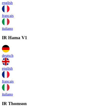
english
français
italiano
IR Hama V1
deutsch
english
français
italiano
IR Thomson