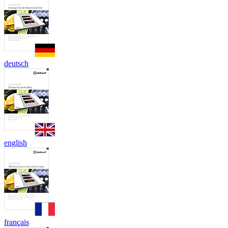
deutsch
english
français