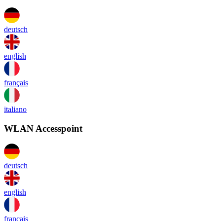
deutsch
english
français
italiano
WLAN Accesspoint
deutsch
english
français