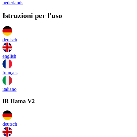
nederlands
Istruzioni per l'uso
deutsch
english
français
italiano
IR Hama V2
deutsch