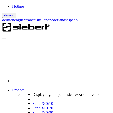
Hotline
italiano
deutsch
english
français
italiano
nederlands
español
Prodotti
Display digitali per la sicurezza sul lavoro
Serie XC610
Serie XC620
Serie XC630