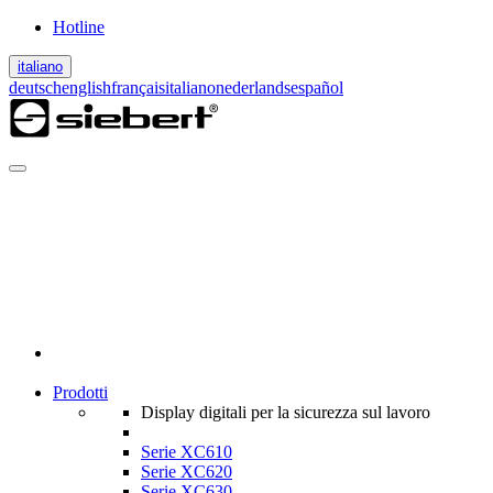
Hotline
italiano
deutsch
english
français
italiano
nederlands
español
Prodotti
Display digitali per la sicurezza sul lavoro
Serie XC610
Serie XC620
Serie XC630