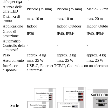
cifre per riga
Altezza delle
Piccolo (25 mm)
Piccolo (25 mm)
Medio (55 m
cifre LED
Distanza di
max. 10 m
max. 10 m
max. 20 m
lettura
Applicazione
Indoor
Indoor, Outdoor
Indoor, Outdo
Grado di
IP30
IP40, IP54⁴
IP40, IP54⁴
protezione
Automatico
Controllo della
⁶
⁶
⁶
luminosità
Peso
approx. 4 kg
approx. 3 kg
approx. 4 kg
Assorbimento
max. 25 W
max. 25 W
max. 25 W
Interfacce
USB-C, Ethernet TCP/IP, Controllo con un telecom
disponibili
a infraross
Serie