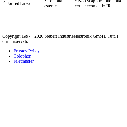
Le unità
Non si applica alle unità
2
Format Linea
esterne
con telecomando IR.
Copyright 1997 - 2026 Siebert Industrieelektronik GmbH. Tutti i
diritti riservati.
Privacy Policy
Colophon
Filetransfer