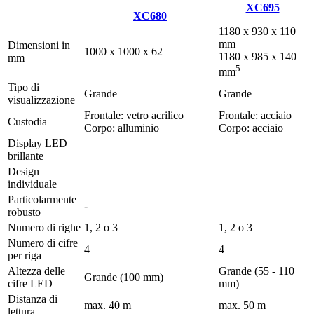
XC695
XC680
1180 x 930 x 110
mm
Dimensioni in
1000 x 1000 x 62
1180 x 985 x 140
mm
5
mm
Tipo di
Grande
Grande
visualizzazione
Frontale: vetro acrilico
Frontale: acciaio
Custodia
Corpo: alluminio
Corpo: acciaio
Display LED
brillante
Design
individuale
Particolarmente
-
robusto
Numero di righe
1, 2 o 3
1, 2 o 3
Numero di cifre
4
4
per riga
Altezza delle
Grande (55 - 110
Grande (100 mm)
cifre LED
mm)
Distanza di
max. 40 m
max. 50 m
lettura