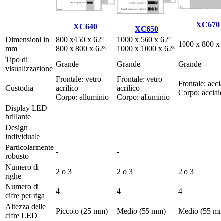
XC670
XC640
XC650
Dimensioni in
800 x450 x 62²
1000 x 560 x 62²
1000 x 800 x
mm
800 x 800 x 62³
1000 x 1000 x 62³
Tipo di
Grande
Grande
Grande
visualizzazione
Frontale: vetro
Frontale: vetro
Frontale: acci
Custodia
acrilico
acrilico
Corpo: acciai
Corpo: alluminio
Corpo: alluminio
Display LED
brillante
Design
individuale
Particolarmente
-
-
robusto
Numero di
2 o 3
2 o 3
2 o 3
righe
Numero di
4
4
4
cifre per riga
Altezza delle
Piccolo (25 mm)
Medio (55 mm)
Medio (55 m
cifre LED