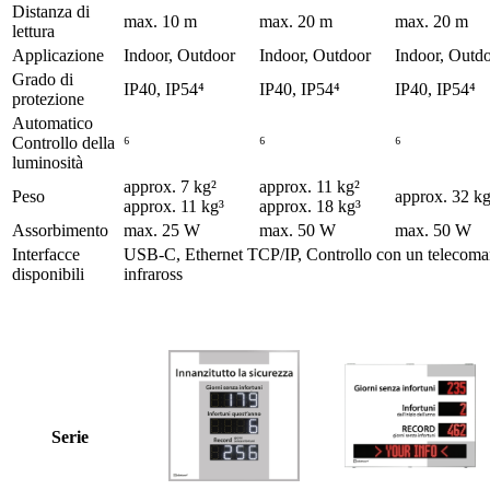
Distanza di
max. 10 m
max. 20 m
max. 20 m
lettura
Applicazione
Indoor, Outdoor
Indoor, Outdoor
Indoor, Outd
Grado di
IP40, IP54⁴
IP40, IP54⁴
IP40, IP54⁴
protezione
Automatico
Controllo della
⁶
⁶
⁶
luminosità
approx. 7 kg²
approx. 11 kg²
Peso
approx. 32 k
approx. 11 kg³
approx. 18 kg³
Assorbimento
max. 25 W
max. 50 W
max. 50 W
Interfacce
USB-C, Ethernet TCP/IP, Controllo con un telecoma
disponibili
infraross
Serie