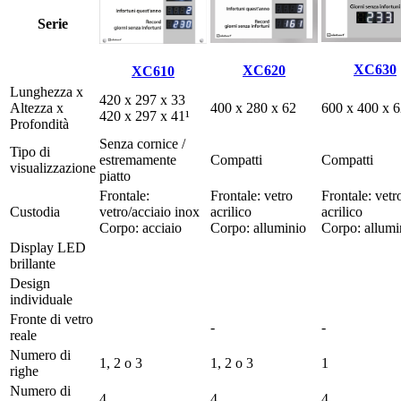
Serie
XC630
XC620
XC610
Lunghezza x
420 x 297 x 33
Altezza x
400 x 280 x 62
600 x 400 x 
420 x 297 x 41¹
Profondità
Senza cornice /
Tipo di
estremamente
Compatti
Compatti
visualizzazione
piatto
Frontale:
Frontale: vetro
Frontale: vetr
Custodia
vetro/acciaio inox
acrilico
acrilico
Corpo: acciaio
Corpo: alluminio
Corpo: allumi
Display LED
brillante
Design
individuale
Fronte di vetro
-
-
reale
Numero di
1, 2 o 3
1, 2 o 3
1
righe
Numero di
4
4
4