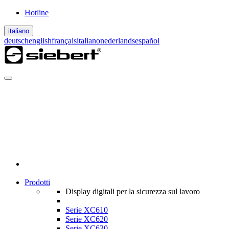
Hotline
italiano
deutsch
english
français
italiano
nederlands
español
Prodotti
Display digitali per la sicurezza sul lavoro
Serie XC610
Serie XC620
Serie XC630