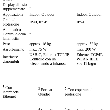
Display di testo
-
supplementare
Applicazione
Indoor, Outdoor
Indoor, Outdoor
Grado di
IP40, IP54⁴
IP54
protezione
Automatico
Controllo della
⁶
luminosità
Peso
approx. 18 kg
approx. 52 kg
Assorbimento
max. 75 W
max. 200 W
USB-C, Ethernet TCP/IP,
Ethernet TCP/IP,
Interfacce
Controllo con un
WLAN IEEE
disponibili
telecomando a infraross
802.11 b/g/n
1
Con
3
5
Format
Con copertura di
interfaccia
Quadro
protezione
Ethernet
4
6