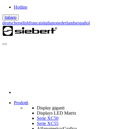
Hotline
italiano
deutsch
english
français
italiano
nederlands
español
Prodotti
Display giganti
Displays LED Matrix
Serie XC50
Serie XC55
Alfanumerico/Grafico