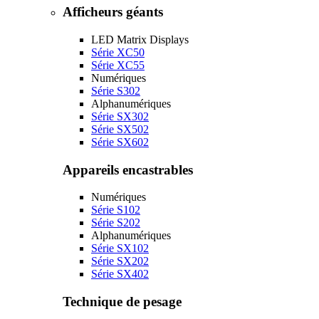
Afficheurs géants
LED Matrix Displays
Série XC50
Série XC55
Numériques
Série S302
Alphanumériques
Série SX302
Série SX502
Série SX602
Appareils encastrables
Numériques
Série S102
Série S202
Alphanumériques
Série SX102
Série SX202
Série SX402
Technique de pesage