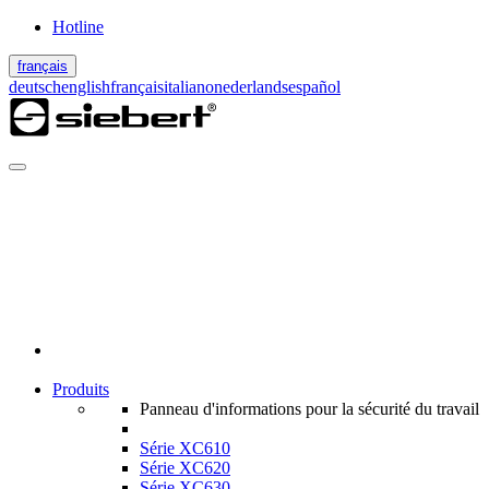
Hotline
français
deutsch
english
français
italiano
nederlands
español
Produits
Panneau d'informations pour la sécurité du travail
Série XC610
Série XC620
Série XC630