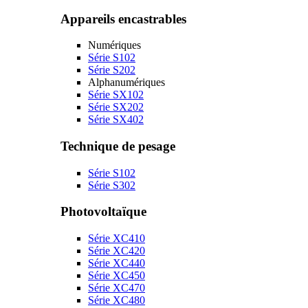
Appareils encastrables
Numériques
Série S102
Série S202
Alphanumériques
Série SX102
Série SX202
Série SX402
Technique de pesage
Série S102
Série S302
Photovoltaïque
Série XC410
Série XC420
Série XC440
Série XC450
Série XC470
Série XC480