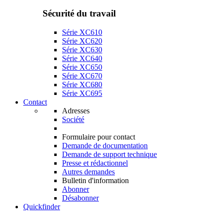
Sécurité du travail
Série XC610
Série XC620
Série XC630
Série XC640
Série XC650
Série XC670
Série XC680
Série XC695
Contact
Adresses
Société
Formulaire pour contact
Demande de documentation
Demande de support technique
Presse et rédactionnel
Autres demandes
Bulletin d'information
Abonner
Désabonner
Quickfinder