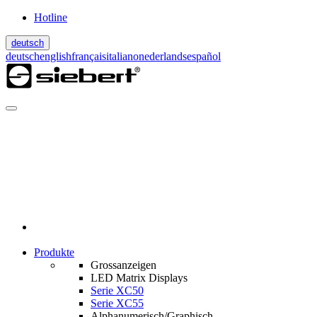
Hotline
deutsch
deutsch
english
français
italiano
nederlands
español
Produkte
Grossanzeigen
LED Matrix Displays
Serie XC50
Serie XC55
Alphanumerisch/Graphisch