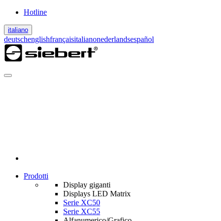
Hotline
italiano
deutsch
english
français
italiano
nederlands
español
Prodotti
Display giganti
Displays LED Matrix
Serie XC50
Serie XC55
Alfanumerico/Grafico