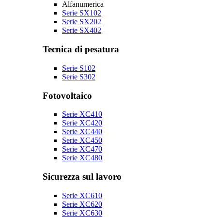
Alfanumerica
Serie SX102
Serie SX202
Serie SX402
Tecnica di pesatura
Serie S102
Serie S302
Fotovoltaico
Serie XC410
Serie XC420
Serie XC440
Serie XC450
Serie XC470
Serie XC480
Sicurezza sul lavoro
Serie XC610
Serie XC620
Serie XC630