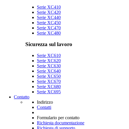
Serie XC410
Serie XC420
Serie XC440
Serie XC450
Serie XC470
Serie XC480
Sicurezza sul lavoro
Serie XC610
Serie XC620
Serie XC630
Serie XC640
Serie XC650
Serie XC670
Serie XC680
Serie XC695
Contatto
Indirizzo
Contatti
Formulario per contatto
Richiesta documentazione
Richiesta di supporto