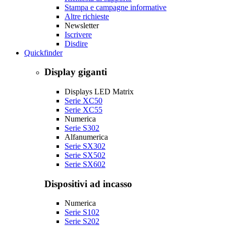
Stampa e campagne informative
Altre richieste
Newsletter
Iscrivere
Disdire
Quickfinder
Display giganti
Displays LED Matrix
Serie XC50
Serie XC55
Numerica
Serie S302
Alfanumerica
Serie SX302
Serie SX502
Serie SX602
Dispositivi ad incasso
Numerica
Serie S102
Serie S202