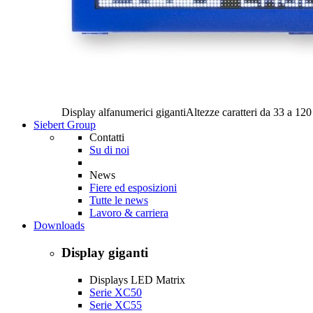
Display alfanumerici giganti
Altezze caratteri da 33 a 12
Siebert Group
Contatti
Su di noi
News
Fiere ed esposizioni
Tutte le news
Lavoro & carriera
Downloads
Display giganti
Displays LED Matrix
Serie XC50
Serie XC55