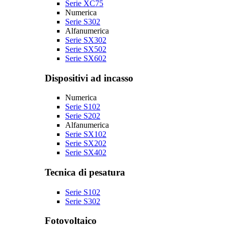
Serie XC75
Numerica
Serie S302
Alfanumerica
Serie SX302
Serie SX502
Serie SX602
Dispositivi ad incasso
Numerica
Serie S102
Serie S202
Alfanumerica
Serie SX102
Serie SX202
Serie SX402
Tecnica di pesatura
Serie S102
Serie S302
Fotovoltaico