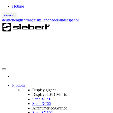
Hotline
italiano
deutsch
english
français
italiano
nederlands
español
Prodotti
Display giganti
Displays LED Matrix
Serie XC50
Serie XC55
Alfanumerico/Grafico
Serie SX502